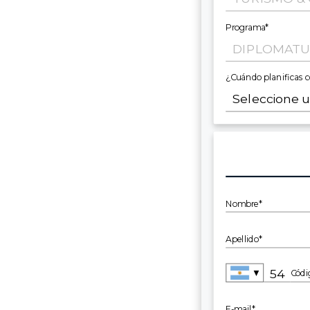
Programa*
¿Cuándo planificas 
Nombre*
Apellido*
▼
Códi
E-mail*