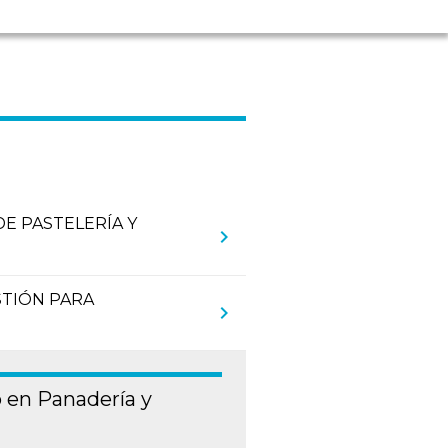
E PASTELERÍA Y
chevron_right
STIÓN PARA
chevron_right
 en Panadería y