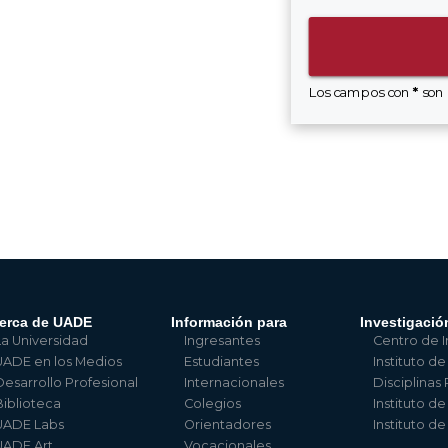
Los campos con
*
son 
erca de UADE
Información para
Investigació
La Universidad
Ingresantes
Centro de I
UADE en los Medios
Estudiantes
Instituto de
Desarrollo Profesional
Internacionales
Disciplinas
Biblioteca
Colegios
Instituto d
UADE Labs
Orientadores
Instituto d
UADE Art
Vocacionales