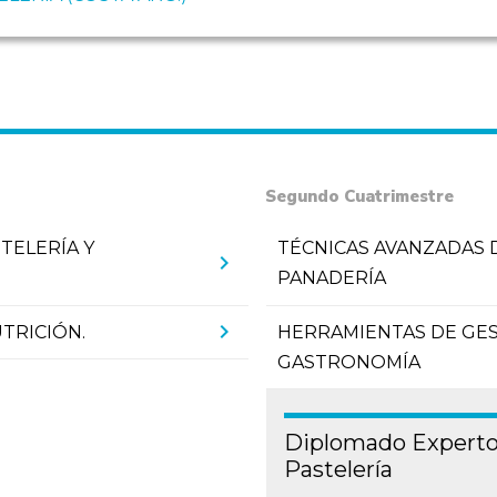
Segundo Cuatrimestre
TELERÍA Y
TÉCNICAS AVANZADAS D
chevron_right
PANADERÍA
chevron_right
UTRICIÓN.
HERRAMIENTAS DE GE
GASTRONOMÍA
Diplomado Experto
Pastelería