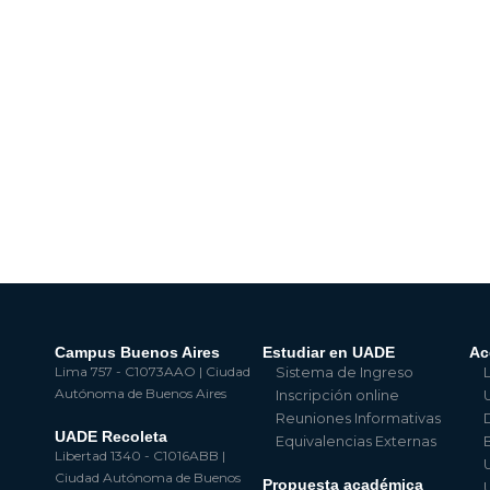
Campus Buenos Aires
Estudiar en UADE
Ac
Lima 757 - C1073AAO | Ciudad
Sistema de Ingreso
Autónoma de Buenos Aires
Inscripción online
Reuniones Informativas
UADE Recoleta
Equivalencias Externas
Libertad 1340 - C1016ABB |
Ciudad Autónoma de Buenos
Propuesta académica