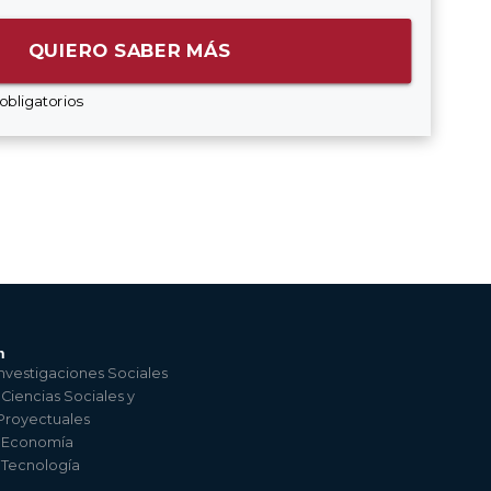
QUIERO SABER MÁS
obligatorios
n
nvestigaciones Sociales
 Ciencias Sociales y
 Proyectuales
e Economía
e Tecnología