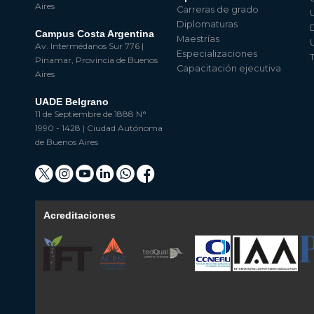
Aires
Carreras de grado
Diplomaturas
Campus Costa Argentina
Maestrías
Av. Intermédanos Sur 776 |
Especializaciones
Pinamar, Provincia de Buenos
Capacitación ejecutiva
Aires
UADE Belgrano
11 de Septiembre de 1888 N°
1990 - 1428 | Ciudad Autónoma
de Buenos Aires
Acreditaciones