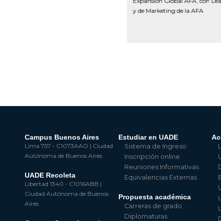
Expansión Global AFA, con Lea
y Gestión de Prensa, con Gastón Edul
y de Marketing de la AFA
Campus Buenos Aires
Estudiar en UADE
Ac
Lima 757 - C1073AAO | Ciudad
Sistema de Ingreso
Autónoma de Buenos Aires
Inscripción online
Reuniones Informativas
UADE Recoleta
Equivalencias Externas
Libertad 1340 - C1016ABB |
Ciudad Autónoma de Buenos
Propuesta académica
Aires
Carreras de grado
Diplomaturas