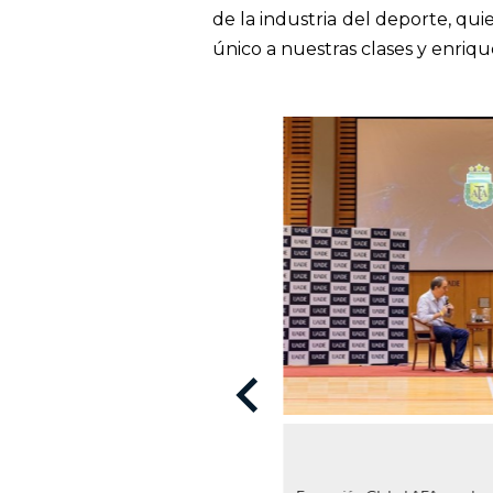
de la industria del deporte, qu
único a nuestras clases y enriq
keyboard_arrow_left