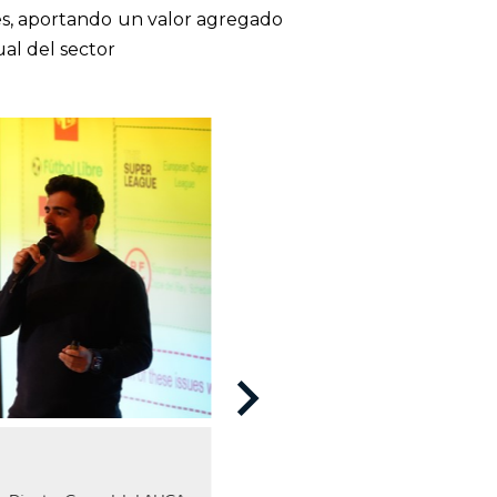
nes, aportando un valor agregado
ual del sector
keyboard_arrow_right