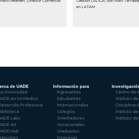
ndro Petersen, Director Comercial
Gestión LALIGA, con Marc Tarradas
en LATAM
erca de UADE
Información para
Investigació
La Universidad
Ingresantes
Centro de I
UADE en los Medios
Estudiantes
Instituto de
Desarrollo Profesional
Internacionales
Disciplinas
Biblioteca
Colegios
Instituto d
UADE Labs
Orientadores
Instituto d
UADE Art
Vocacionales
UADE Hub
Graduados
Deportes
Empresas