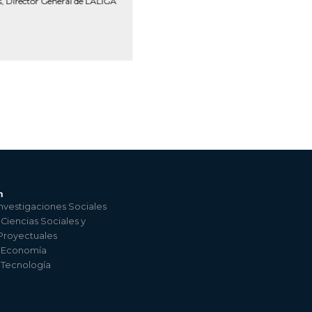
, Director General de LALIGA
Visita a ESP
n
nvestigaciones Sociales
 Ciencias Sociales y
 Proyectuales
e Economía
e Tecnología