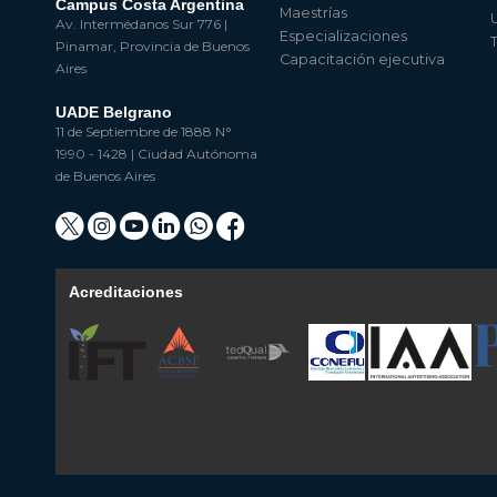
Campus Costa Argentina
Maestrías
Av. Intermédanos Sur 776 |
Especializaciones
Pinamar, Provincia de Buenos
Capacitación ejecutiva
Aires
UADE Belgrano
11 de Septiembre de 1888 N°
1990 - 1428 | Ciudad Autónoma
de Buenos Aires
Acreditaciones