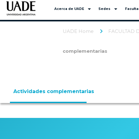
arrow_drop_down
arrow_drop_down
Acerca de UADE
Sedes
Facult
UADE Home
FACULTAD 
complementarias
Actividades complementarias