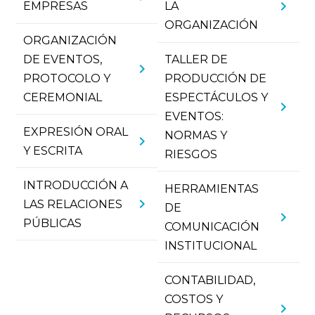
chevron_right
EMPRESAS
LA
ORGANIZACIÓN
ORGANIZACIÓN
DE EVENTOS,
TALLER DE
chevron_right
PROTOCOLO Y
PRODUCCIÓN DE
CEREMONIAL
ESPECTÁCULOS Y
chevron_right
EVENTOS:
EXPRESIÓN ORAL
NORMAS Y
chevron_right
Y ESCRITA
RIESGOS
INTRODUCCIÓN A
HERRAMIENTAS
chevron_right
LAS RELACIONES
DE
chevron_right
PÚBLICAS
COMUNICACIÓN
INSTITUCIONAL
CONTABILIDAD,
COSTOS Y
chevron_right