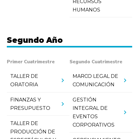
RECURSOS
HUMANOS
Segundo Año
Primer Cuatrimestre
Segundo Cuatrimestre
TALLER DE
MARCO LEGAL DE
chevron_right
chevron_right
ORATORIA
COMUNICACIÓN
FINANZAS Y
GESTIÓN
chevron_right
PRESUPUESTO
INTEGRAL DE
chevron_right
EVENTOS
TALLER DE
CORPORATIVOS
PRODUCCIÓN DE