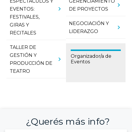
ESPECTÁCULOS Y
GERENCIAMIENTO
chevron_right
chevron_right
EVENTOS:
DE PROYECTOS
FESTIVALES,
NEGOCIACIÓN Y
GIRAS Y
chevron_right
LIDERAZGO
RECITALES
TALLER DE
GESTIÓN Y
Organizador/a de
chevron_right
Eventos
PRODUCCIÓN DE
TEATRO
¿Querés más info?