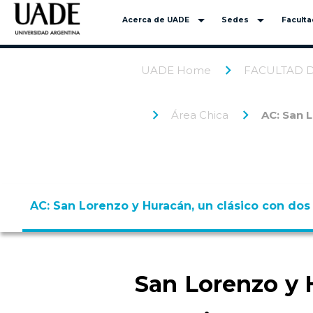
arrow_drop_down
arrow_drop_down
Acerca de UADE
Sedes
Facult
UADE Home
FACULTAD 
Área Chica
AC: San 
AC: San Lorenzo y Huracán, un clásico con do
San Lorenzo y H