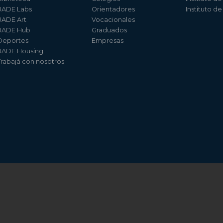
UADE Labs
Orientadores
Instituto d
UADE Art
Vocacionales
UADE Hub
Graduados
Deportes
Empresas
UADE Housing
Trabajá con nosotros