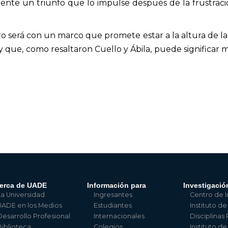
ente un triunfo que lo impulse después de la frustraci
 será con un marco que promete estar a la altura de la hi
y que, como resaltaron Cuello y Ábila, puede significa
erca de UADE
Información para
Investigació
La Universidad
Ingresantes
Centro de I
UADE en los Medios
Estudiantes
Instituto de
Desarrollo Profesional
Internacionales
Disciplinas
Biblioteca
Colegios
Instituto d