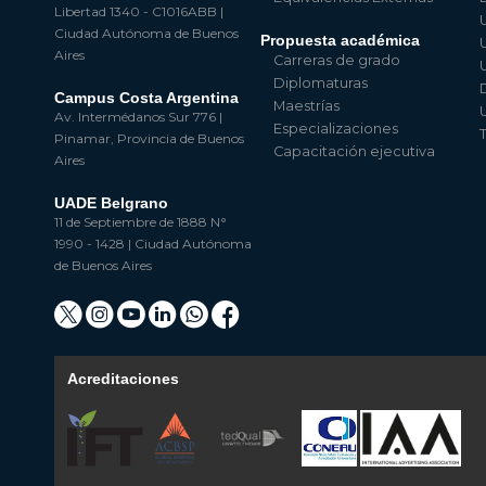
Libertad 1340 - C1016ABB |
Ciudad Autónoma de Buenos
Propuesta académica
Aires
Carreras de grado
Diplomaturas
Campus Costa Argentina
Maestrías
Av. Intermédanos Sur 776 |
Especializaciones
Pinamar, Provincia de Buenos
Capacitación ejecutiva
Aires
UADE Belgrano
11 de Septiembre de 1888 N°
1990 - 1428 | Ciudad Autónoma
de Buenos Aires
Acreditaciones