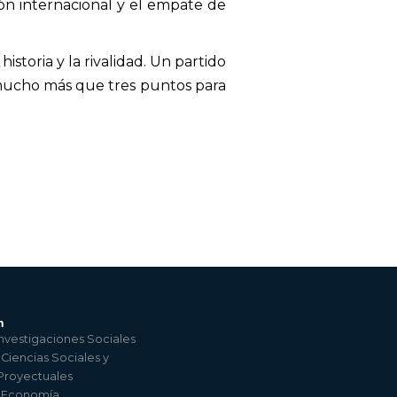
ón internacional y el empate de
storia y la rivalidad. Un partido
r mucho más que tres puntos para
n
nvestigaciones Sociales
 Ciencias Sociales y
 Proyectuales
e Economía