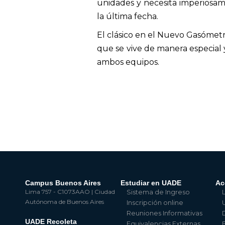
unidades y necesita imperiosam
la última fecha.
El clásico en el Nuevo Gasómetro
que se vive de manera especial 
ambos equipos.
Campus Buenos Aires
Estudiar en UADE
Ac
Lima 757 - C1073AAO | Ciudad
Sistema de Ingreso
Autónoma de Buenos Aires
Inscripción online
Reuniones Informativas
UADE Recoleta
Equivalencias Externas