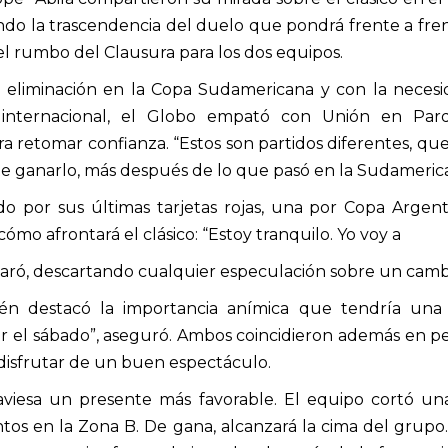
ndo la trascendencia del duelo que pondrá frente a fre
 rumbo del Clausura para los dos equipos.
a eliminación en la Copa Sudamericana y con la necesi
 internacional, el Globo empató con Unión en Parq
ara retomar confianza. “Estos son partidos diferentes, qu
e ganarlo, más después de lo que pasó en la Sudamerica
do por sus últimas tarjetas rojas, una por Copa Argenti
mo afrontará el clásico: “Estoy tranquilo. Yo voy a
aró, descartando cualquier especulación sobre un cambi
n destacó la importancia anímica que tendría una vi
el sábado”, aseguró. Ambos coincidieron además en ped
disfrutar de un buen espectáculo.
raviesa un presente más favorable. El equipo cortó un
ntos en la Zona B. De gana, alcanzará la cima del grup