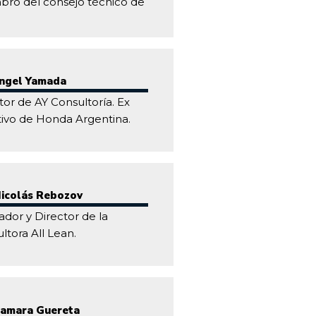
ro del consejo técnico de
Angel Yamada
tor de AY Consultoría. Ex
tivo de Honda Argentina.
Nicolás Rebozov
dor y Director de la
ltora All Lean.
Tamara Guereta