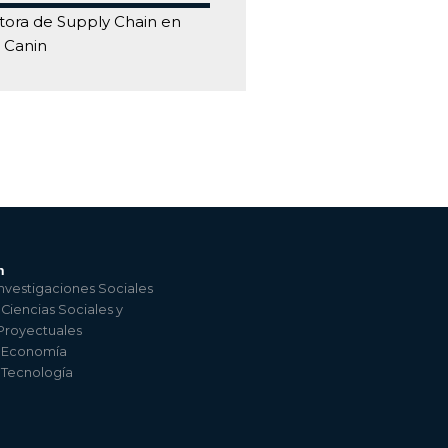
tora de Supply Chain en
 Canin
n
nvestigaciones Sociales
 Ciencias Sociales y
 Proyectuales
e Economía
e Tecnología