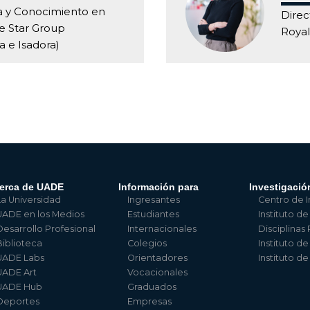
a y Conocimiento en
Direc
e Star Group
Royal
 e Isadora)
erca de UADE
Información para
Investigació
La Universidad
Ingresantes
Centro de I
UADE en los Medios
Estudiantes
Instituto de
Desarrollo Profesional
Internacionales
Disciplinas
Biblioteca
Colegios
Instituto d
UADE Labs
Orientadores
Instituto d
UADE Art
Vocacionales
UADE Hub
Graduados
Deportes
Empresas