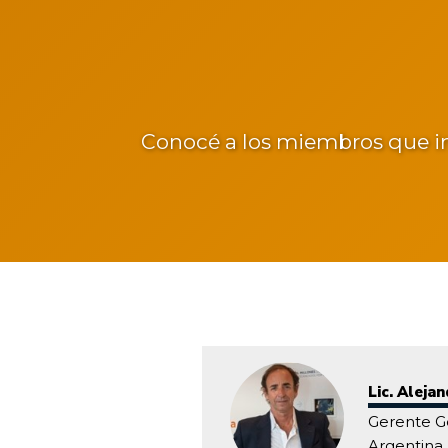
Conocé a los miembros que inte
Lic. Aleja
Gerente G
Argentina