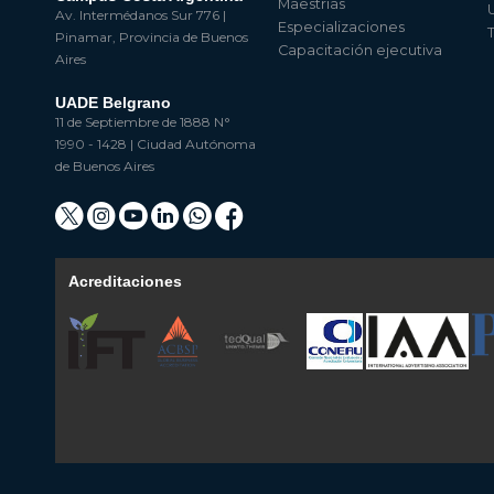
Maestrías
Av. Intermédanos Sur 776 |
Especializaciones
Pinamar, Provincia de Buenos
Capacitación ejecutiva
Aires
UADE Belgrano
11 de Septiembre de 1888 N°
1990 - 1428 | Ciudad Autónoma
de Buenos Aires
Acreditaciones