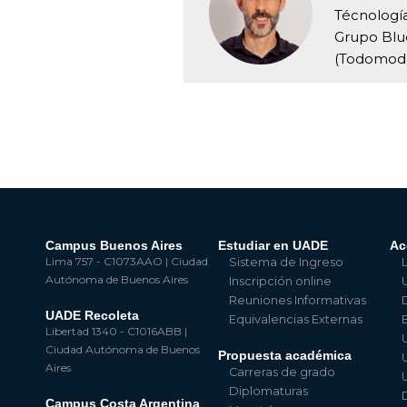
Técnologí
Grupo Blu
(Todomoda
Campus Buenos Aires
Estudiar en UADE
Ac
Lima 757 - C1073AAO | Ciudad
Sistema de Ingreso
Autónoma de Buenos Aires
Inscripción online
Reuniones Informativas
UADE Recoleta
Equivalencias Externas
Libertad 1340 - C1016ABB |
Ciudad Autónoma de Buenos
Propuesta académica
Aires
Carreras de grado
Diplomaturas
Campus Costa Argentina