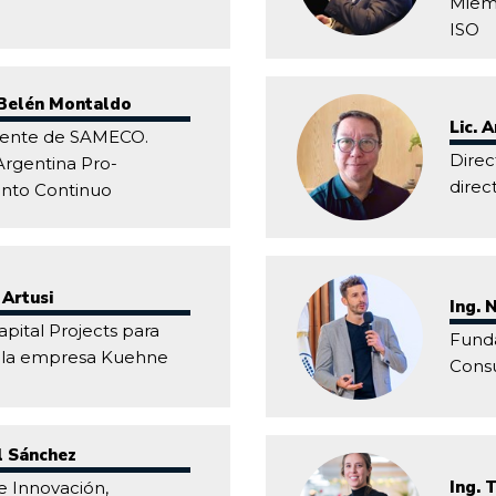
Miemb
ISO
 Belén Montaldo
Lic. 
dente de SAMECO.
Direc
Argentina Pro-
direc
nto Continuo
 Artusi
Ing. 
pital Projects para
Funda
 la empresa Kuehne
Consu
l Sánchez
Ing. 
e Innovación,