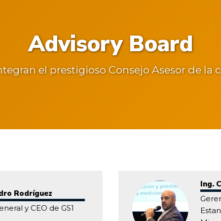
Advisory Board
gran el prestigioso Consejo Asesor de la ca
Ing. 
ndro Rodríguez
Geren
eneral y CEO de GS1
Estan