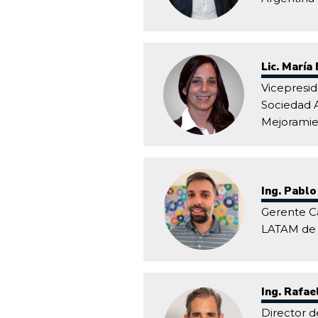
Lic. María
Vicepresi
Sociedad 
Mejoramie
Ing. Pablo
Gerente Ca
LATAM de
Ing. Rafae
Director d