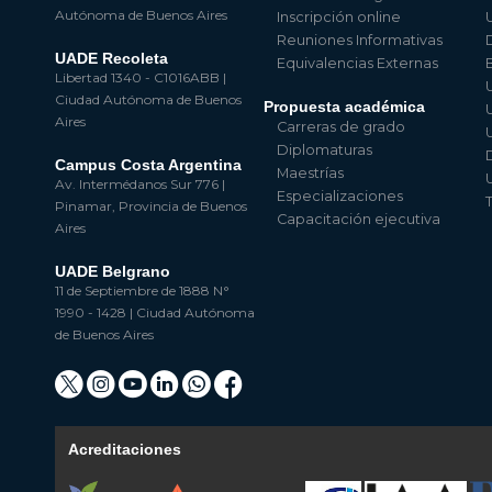
Autónoma de Buenos Aires
Inscripción online
Reuniones Informativas
UADE Recoleta
Equivalencias Externas
Libertad 1340 - C1016ABB |
Ciudad Autónoma de Buenos
Propuesta académica
Aires
Carreras de grado
Diplomaturas
Campus Costa Argentina
Maestrías
Av. Intermédanos Sur 776 |
Especializaciones
Pinamar, Provincia de Buenos
Capacitación ejecutiva
Aires
UADE Belgrano
11 de Septiembre de 1888 N°
1990 - 1428 | Ciudad Autónoma
de Buenos Aires
Acreditaciones