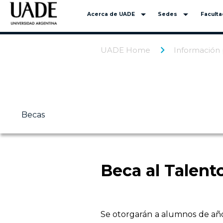
arrow_drop_down
arrow_drop_down
Acerca de UADE
Sedes
Facult
UADE Home
Información 
Becas
Beca al Talento
Se otorgarán a alumnos de año