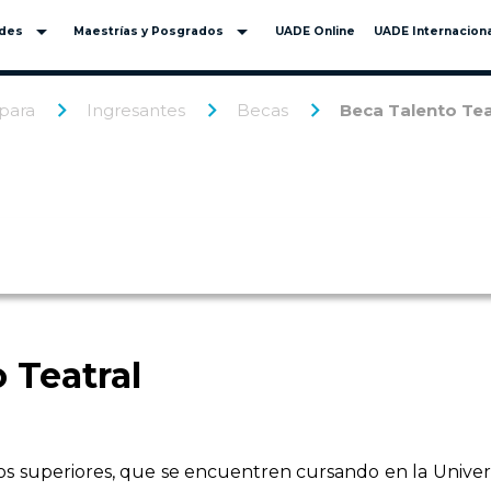
arrow_drop_down
arrow_drop_down
ades
Maestrías y Posgrados
UADE Online
UADE Internaciona
para
Ingresantes
Becas
Beca Talento Tea
 Teatral
s superiores, que se encuentren cursando en la Univer