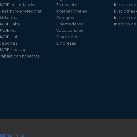
UADE en los Medios
Estudiantes
Instituto de
Desarrollo Profesional
Internacionales
Disciplinas
Biblioteca
Colegios
Instituto d
UADE Labs
Orientadores
Instituto d
UADE Art
Vocacionales
UADE Hub
Graduados
Deportes
Empresas
UADE Housing
Trabajá con nosotros