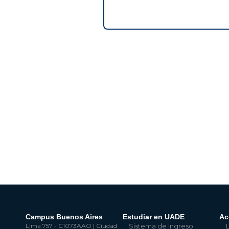
Campus Buenos Aires
Estudiar en UADE
Ac
Lima 757 - C1073AAO | Ciudad
Sistema de Ingreso