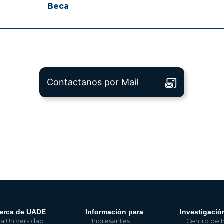
Beca
Contactanos por Mail
erca de UADE
Información para
Investigació
La Universidad
Ingresantes
Centro de I