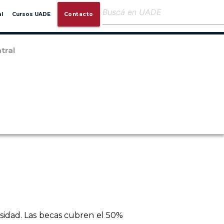
close
l
Cursos UADE
Contacto
tral
sidad. Las becas cubren el 50%