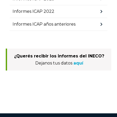
chevron_right
Informes ICAP 2022
chevron_right
Informes ICAP años anteriores
¿Querés recibir los informes del INECO?
Dejanos tus datos
aquí